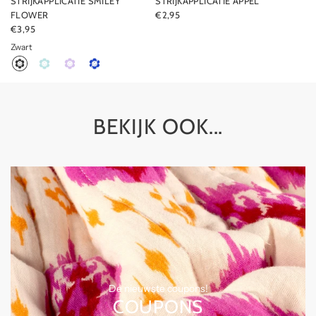
STRIJKAPPLICATIE SMILEY
STRIJKAPPLICATIE APPEL
FLOWER
€2,95
€3,95
Zwart
BEKIJK OOK...
De nieuwste coupons!
COUPONS