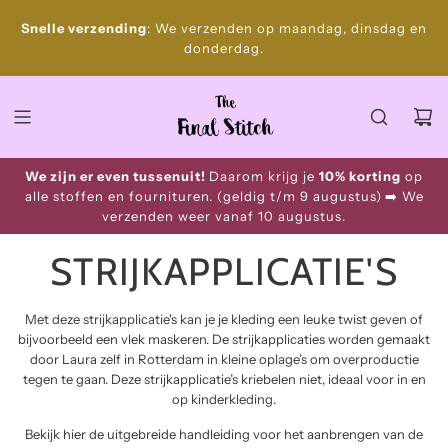
S
Gratis
Snelle verzending
: We verzenden op maandag, dinsdag en
k
donderdag.
i
p
t
o
c
o
We zijn er even tussenuit!
Daarom krijg je
10% korting
op
n
alle stoffen en fournituren. (geldig t/m 9 augustus)
➡️ We
t
verzenden weer vanaf 10 augustus.
e
n
STRIJKAPPLICATIE'S
t
Met deze strijkapplicatie's kan je je kleding een leuke twist geven of
bijvoorbeeld een vlek maskeren. De strijkapplicaties worden gemaakt
door Laura zelf in Rotterdam in kleine oplage’s om overproductie
tegen te gaan. Deze strijkapplicatie’s kriebelen niet, ideaal voor in en
op kinderkleding.
Bekijk
hier
de uitgebreide handleiding voor het aanbrengen van de