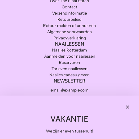
Over The Final Stitch
Contact
Verzendinformatie
Retourbeleid
Retour melden of annuleren
Algemene voorwaarden
Privacyverklaring
NAAILESSEN
Naailes Rotterdam
Aanmelden voor naailessen
Reserveren
Tarieven naailessen
Naailes cadeau geven
NEWSLETTER
Subscribe
THE FINAL STITCH
VAKANTIE
Kwaliteitsstoffen die lang meegaan en zo duurzaam mogelijk.
Levering in NL gratis van €100 en BE vanaf €150
We zijn er even tussenuit!
Veilig betalen