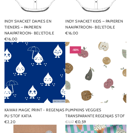
INDY SHACKET DAMES EN
INDY SHACKET KIDS – PAPIEREN
TIENERS – PAPIEREN
NAAIPATROON- BEL'ETOILE
NAAIPATROON- BEL'ETOILE
€16,00
€16,00
-50%
KAWAII MAGIC PRINT - REGENJAS
PUMPKINS VEGGIES
PU STOF KATIA
TRANSPARANTE REGENJAS STOF
R
€2,20
€1,17
€0,59
E