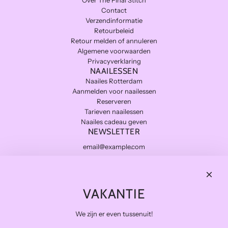
Contact
Verzendinformatie
Retourbeleid
Retour melden of annuleren
Algemene voorwaarden
Privacyverklaring
NAAILESSEN
Naailes Rotterdam
Aanmelden voor naailessen
Reserveren
Tarieven naailessen
Naailes cadeau geven
NEWSLETTER
Subscribe
THE FINAL STITCH
VAKANTIE
Kwaliteitsstoffen die lang meegaan en zo duurzaam mogelijk.
Levering in NL gratis van €100 en BE vanaf €150
We zijn er even tussenuit!
Veilig betalen