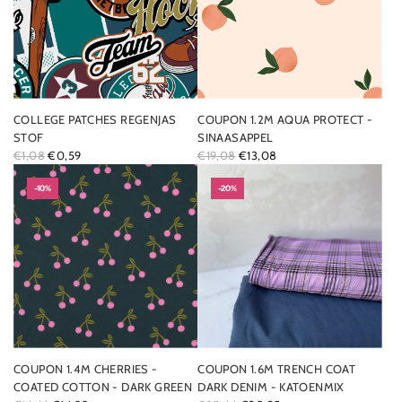
P
R
I
C
E
COLLEGE PATCHES REGENJAS
COUPON 1.2M AQUA PROTECT -
STOF
SINAASAPPEL
R
R
€1,08
€0,59
€19,08
€13,08
E
E
G
-10%
G
-20%
U
U
L
L
A
A
R
R
P
P
R
R
I
I
C
C
E
E
COUPON 1.4M CHERRIES -
COUPON 1.6M TRENCH COAT
COATED COTTON - DARK GREEN
DARK DENIM - KATOENMIX