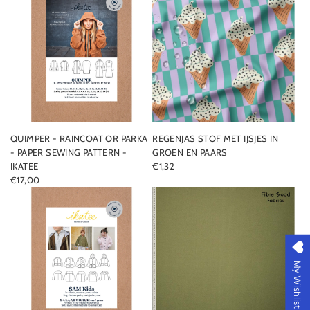
G
U
L
A
R
P
R
I
C
E
QUIMPER - RAINCOAT OR PARKA
REGENJAS STOF MET IJSJES IN
- PAPER SEWING PATTERN -
GROEN EN PAARS
IKATEE
€1,32
€17,00
My Wishlist