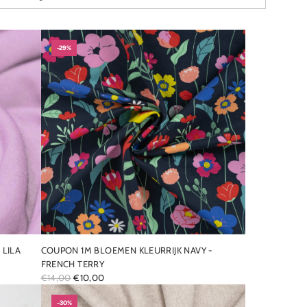
-29%
 LILA
COUPON 1M BLOEMEN KLEURRIJK NAVY -
FRENCH TERRY
R
€14,00
€10,00
E
G
-30%