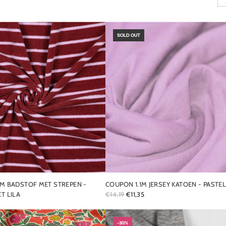
SOLD OUT
M BADSTOF MET STREPEN -
COUPON 1.1M JERSEY KATOEN - PASTEL
R
T LILA
€14,19
€11,35
E
G
U
-30%