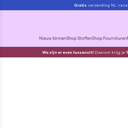
S
Gratis
verzending NL vanaf
Sn
k
i
p
t
o
Nieuw binnen
Shop Stoffen
Shop Fournituren
c
o
We zijn er even tussenuit!
Daarom krijg je
n
t
e
n
t