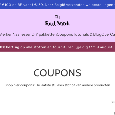
 €100 en BE vanaf €150. Naar België verzenden we bestellingen 
elle verzending
Merken
Naailessen
DIY pakketten
Coupons
Tutorials & Blog
Over
Ca
10% korting
op alle stoffen en fournituren. (geldig t/m 9 augustu
COUPONS
Shop hier coupons: De laatste stukken stof of van andere producten.
SO