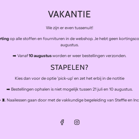
C
E
VAKANTIE
We zijn er even tussenuit!
rting
op alle stoffen en fournituren in de webshop. Je hebt geen kortingsc
ON 1.6M YARN DYED STREPEN
COUPON 90 CM YARN DYED STREPEN 
augustus.
TE - PUNTA DI ROMA STOF
WHITE - PUNTA DI ROMA STOF
R
€16,20
€12,96
➡️ Vanaf
10 augustus
worden er weer bestellingen verzonden.
E
STAPELEN?
G
-20%
U
Kies dan voor de optie 'pick-up' en zet het erbij in de notitie
L
A
➡️ Bestellingen ophalen is niet mogelijk tussen 21 juli en 10 augustus.
R
P
️ 🧵 Naailessen gaan door met de vakkundige begeleiding van Steffie en Inc
R
I
C
E