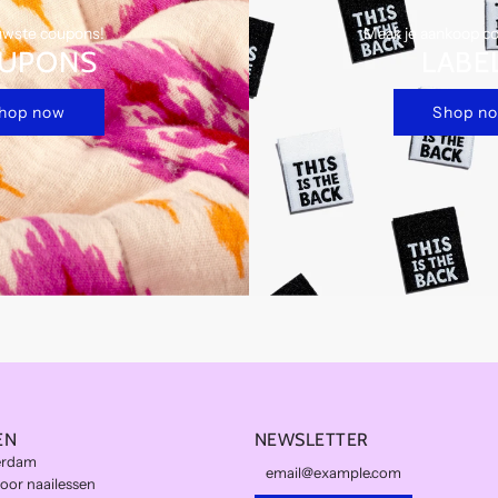
uwste coupons!
Maak je aankoop c
UPONS
LABE
hop now
Shop n
EN
NEWSLETTER
erdam
or naailessen