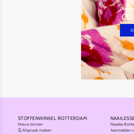
De nie
CO
S
STOFFENWINKEL ROTTERDAM
NAAILESS
Nieuw binnen
Naailes Rott
🗓️ Afspraak maken
Aanmelden vo