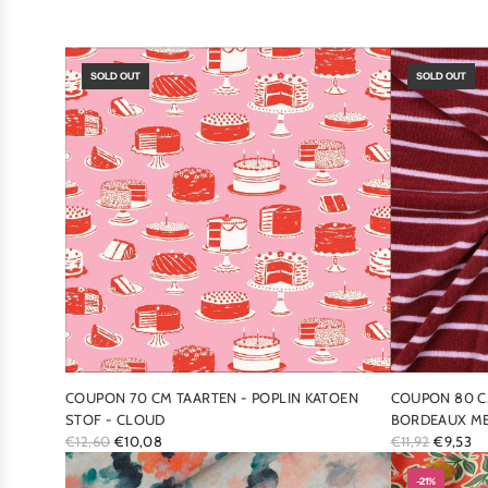
SOLD OUT
SOLD OUT
COUPON 70 CM TAARTEN - POPLIN KATOEN
COUPON 80 C
STOF - CLOUD
BORDEAUX ME
R
R
€12,60
€10,08
€11,92
€9,53
E
E
G
G
-21%