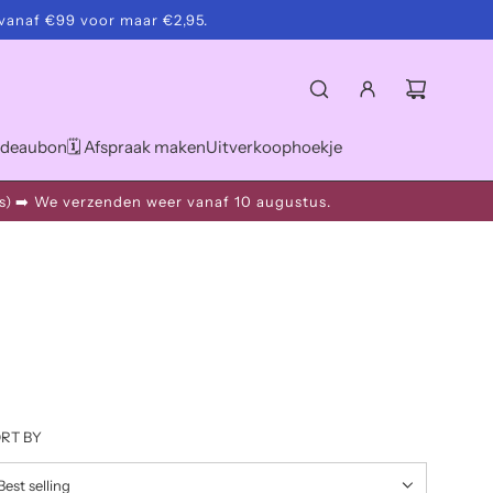
vanaf €99 voor maar €2,95.
deaubon
🗓️ Afspraak maken
Uitverkoophoekje
s)
➡️ We verzenden weer vanaf 10 augustus.
RT BY