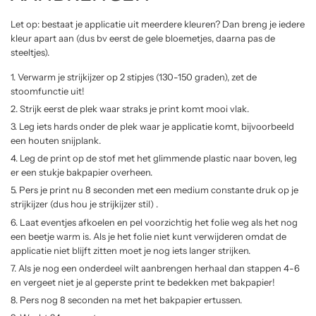
Let op: bestaat je applicatie uit meerdere kleuren? Dan breng je iedere
kleur apart aan (dus bv eerst de gele bloemetjes, daarna pas de
steeltjes).
Verwarm je strijkijzer op 2 stipjes (130-150 graden), zet de
stoomfunctie uit!
Strijk eerst de plek waar straks je print komt mooi vlak.
Leg iets hards onder de plek waar je applicatie komt, bijvoorbeeld
een houten snijplank.
Leg de print op de stof met het glimmende plastic naar boven, leg
er een stukje bakpapier overheen.
Pers je print nu 8 seconden met een medium constante druk op je
strijkijzer (dus hou je strijkijzer stil) .
Laat eventjes afkoelen en pel voorzichtig het folie weg als het nog
een beetje warm is. Als je het folie niet kunt verwijderen omdat de
applicatie niet blijft zitten moet je nog iets langer strijken.
Als je nog een onderdeel wilt aanbrengen herhaal dan stappen 4-6
en vergeet niet je al geperste print te bedekken met bakpapier!
Pers nog 8 seconden na met het bakpapier ertussen.