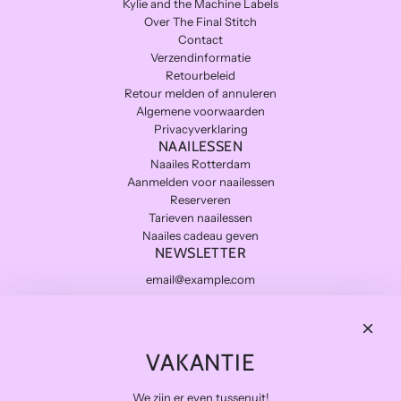
Kylie and the Machine Labels
Over The Final Stitch
Contact
Verzendinformatie
Retourbeleid
Retour melden of annuleren
Algemene voorwaarden
Privacyverklaring
NAAILESSEN
Naailes Rotterdam
Aanmelden voor naailessen
Reserveren
Tarieven naailessen
Naailes cadeau geven
NEWSLETTER
Subscribe
THE FINAL STITCH
VAKANTIE
Kwaliteitsstoffen die lang meegaan en zo duurzaam mogelijk.
Levering in NL gratis van €100 en BE vanaf €150
We zijn er even tussenuit!