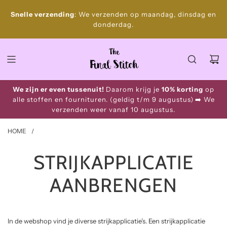
S
Gratis
Snelle verzending
: We verzenden op maandag, dinsdag en
k
donderdag.
i
p
t
o
c
o
We zijn er even tussenuit!
Daarom krijg je
10% korting
op
n
alle stoffen en fournituren. (geldig t/m 9 augustus)
➡️ We
t
verzenden weer vanaf 10 augustus.
e
n
HOME
/
t
STRIJKAPPLICATIE
AANBRENGEN
In de webshop vind je diverse
strijkapplicatie’s. Een strijkapplicatie