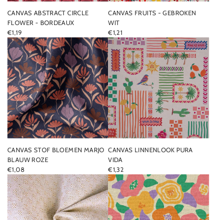
CANVAS ABSTRACT CIRCLE
CANVAS FRUITS - GEBROKEN
FLOWER - BORDEAUX
WIT
€1,19
€1,21
CANVAS STOF BLOEMEN MARJO
CANVAS LINNENLOOK PURA
BLAUW ROZE
VIDA
€1,08
€1,32