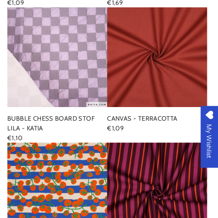
€1,09
€1,69
BUBBLE CHESS BOARD STOF
CANVAS - TERRACOTTA
My Wishlist
LILA - KATIA
€1,09
€1,10