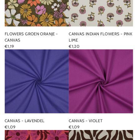
P
R
I
C
E
FLOWERS GROEN ORANJE -
CANVAS INDIAN FLOWERS - PINK
CANVAS
LIME
€1,19
€1,20
CANVAS - LAVENDEL
CANVAS - VIOLET
€1,09
€1,09