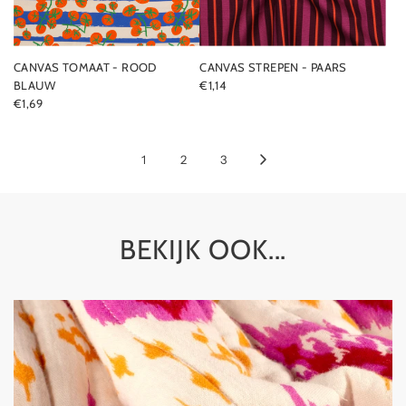
CANVAS TOMAAT - ROOD
CANVAS STREPEN - PAARS
BLAUW
€1,14
€1,69
1
2
3
BEKIJK OOK...