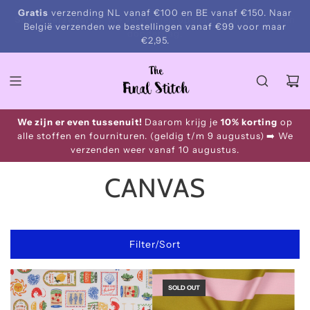
S
Gratis
verzending NL vanaf €100 en BE vanaf €150. Naar
Snelle verzending
k
België verzenden we bestellingen vanaf €99 voor maar
i
€2,95.
p
t
o
c
o
We zijn er even tussenuit!
Daarom krijg je
10% korting
op
n
alle stoffen en fournituren. (geldig t/m 9 augustus)
➡️ We
t
verzenden weer vanaf 10 augustus.
e
n
CANVAS
t
Filter/Sort
SOLD OUT