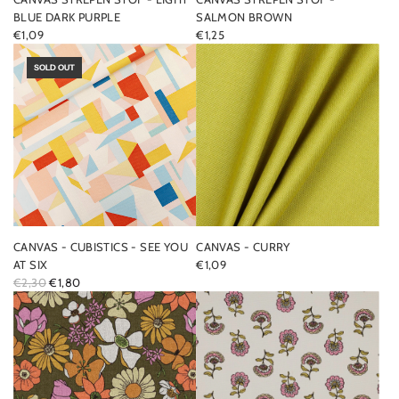
BLUE DARK PURPLE
SALMON BROWN
€1,09
€1,25
SOLD OUT
CANVAS - CUBISTICS - SEE YOU
CANVAS - CURRY
AT SIX
€1,09
R
€2,30
€1,80
E
G
U
L
A
R