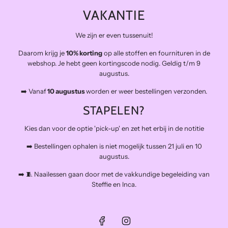
THE FINAL STITCH
VAKANTIE
Kwaliteitsstoffen die lang meegaan en zo duurzaam mogelijk.
Levering in NL gratis van €100 en BE vanaf €150
We zijn er even tussenuit!
Veilig betalen
Daarom krijg je
10% korting
op alle stoffen en fournituren in de
Snelle levering
webshop. Je hebt geen kortingscode nodig. Geldig t/m 9
Op afspraak open voor atelierbezoek en het afhalen van
augustus.
bestellingen (buiten de naailessen om)
➡️ Vanaf
10 augustus
worden er weer bestellingen verzonden.
The Final Stitch bevindt zich in 'De Kroon', een verzamelgebouw voor
allerlei creatieven.
STAPELEN?
Schiemond 20, 3024EE Rotterdam
Mail: info@thefinalstitch.nl
Kies dan voor de optie 'pick-up' en zet het erbij in de notitie
Open op afspraak voor shoppen en het afhalen van bestellingen
buiten de naailessen om.
➡️ Bestellingen ophalen is niet mogelijk tussen 21 juli en 10
augustus.
➡️ 🧵 Naailessen gaan door met de vakkundige begeleiding van
Steffie en Inca.
© 2026, The Final Stitch