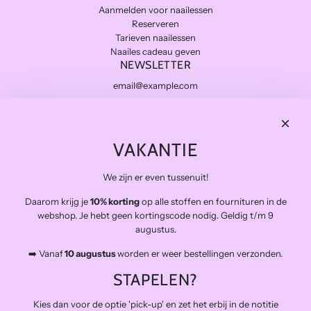
Aanmelden voor naailessen
Reserveren
Tarieven naailessen
Naailes cadeau geven
NEWSLETTER
Subscribe
THE FINAL STITCH
VAKANTIE
Kwaliteitsstoffen die lang meegaan en zo duurzaam mogelijk.
Levering in NL gratis van €100 en BE vanaf €150
We zijn er even tussenuit!
Veilig betalen
Daarom krijg je
10% korting
op alle stoffen en fournituren in de
Snelle levering
webshop. Je hebt geen kortingscode nodig. Geldig t/m 9
Op afspraak open voor atelierbezoek en het afhalen van
augustus.
bestellingen (buiten de naailessen om)
➡️ Vanaf
10 augustus
worden er weer bestellingen verzonden.
The Final Stitch bevindt zich in 'De Kroon', een verzamelgebouw voor
allerlei creatieven.
STAPELEN?
Schiemond 20, 3024EE Rotterdam
Mail: info@thefinalstitch.nl
Kies dan voor de optie 'pick-up' en zet het erbij in de notitie