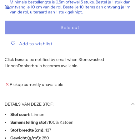
Minimale bestellengte is 0.5m oftewel 5 stuks. Bestel je 1 stuk dan
e
ontvang je 10 cm van de rol. Bestel je 10 items dan ontvang je 1m
van de rol, uiteraard aan 1 stuk geknipt.
Sold out
l
o
Add to wishlist
a
d
i
Click
here
to be notified by email when Stonewashed
n
LinnenDonkerbruin becomes available.
g
.
Pickup currently unavailable
.
.
DETAILS VAN DEZE STOF:
Stof soort:
Linnen
Samenstelling stof:
100% Katoen
Stof breedte (cm):
137
Gewicht (g/m²):
250