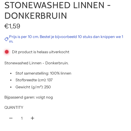
STONEWASHED LINNEN -
DONKERBRUIN
R
€1,59
e
Prijs is per 10 cm. Bestel je bijvoorbeeld 10 stuks dan knippen we 1
m.
g
Dit product is helaas uitverkocht
u
Stonewashed Linnen - Donkerbruin.
l
Stof samenstelling: 100% linnen
a
Stofbreedte (cm): 137
r
Gewicht (g/m²): 250
p
Bijpassend garen: volgt nog
r
QUANTITY
i
c