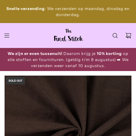
S
Gratis
Snelle verzending
: We verzenden op maandag, dinsdag en
k
donderdag.
i
p
t
o
c
o
We zijn er even tussenuit!
Daarom krijg je
10% korting
op
n
alle stoffen en fournituren. (geldig t/m 9 augustus)
➡️ We
t
verzenden weer vanaf 10 augustus.
e
n
SOLD OUT
t