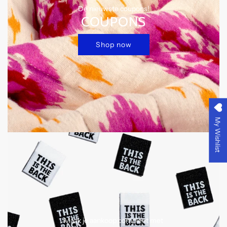
De nieuwste coupons!
COUPONS
Shop now
My Wishlist
Maak je aankoop compleet met