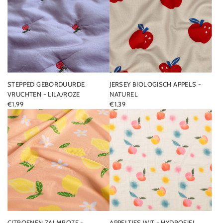
STEPPED GEBORDUURDE
JERSEY BIOLOGISCH APPELS -
VRUCHTEN - LILA/ROZE
NATUREL
€1,99
€1,39
CITROENEN ZALMROZE -
APPELTJES WIT - HYDROFIEL