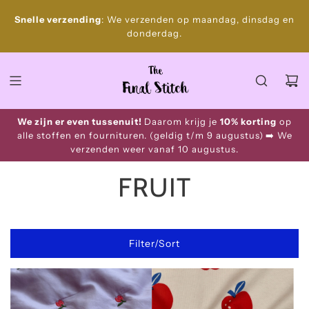
S
Gratis
Snelle verzending
: We verzenden op maandag, dinsdag en
k
donderdag.
i
p
t
o
c
o
We zijn er even tussenuit!
Daarom krijg je
10% korting
op
n
alle stoffen en fournituren. (geldig t/m 9 augustus)
➡️ We
t
verzenden weer vanaf 10 augustus.
e
n
FRUIT
t
Filter/Sort