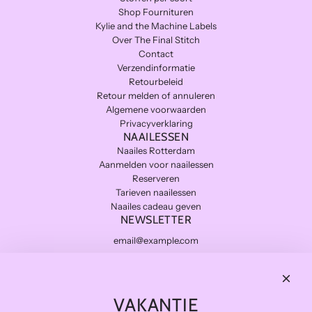
Shop Fournituren
Kylie and the Machine Labels
Over The Final Stitch
Contact
Verzendinformatie
Retourbeleid
Retour melden of annuleren
Algemene voorwaarden
Privacyverklaring
NAAILESSEN
Naailes Rotterdam
Aanmelden voor naailessen
Reserveren
Tarieven naailessen
Naailes cadeau geven
NEWSLETTER
Subscribe
THE FINAL STITCH
VAKANTIE
Kwaliteitsstoffen die lang meegaan en zo duurzaam mogelijk.