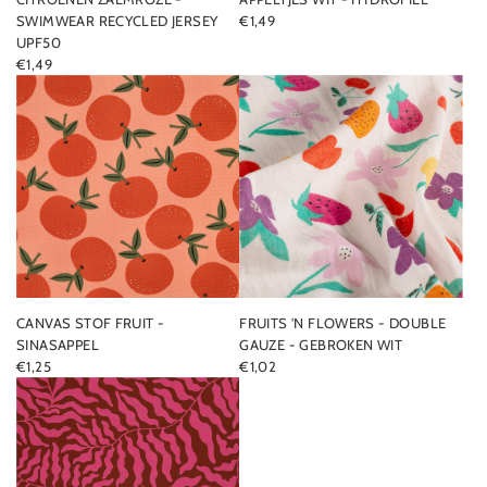
SWIMWEAR RECYCLED JERSEY
€1,49
UPF50
€1,49
CANVAS STOF FRUIT -
FRUITS 'N FLOWERS - DOUBLE
SINASAPPEL
GAUZE - GEBROKEN WIT
€1,25
€1,02