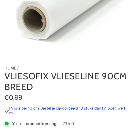
HOME
/
VLIESOFIX VLIESELINE 90CM
BREED
R
€0,99
e
Prijs is per 10 cm. Bestel je bijvoorbeeld 10 stuks dan knippen we 1
m.
g
Yes, dit product is er nog!
-
27
left
u