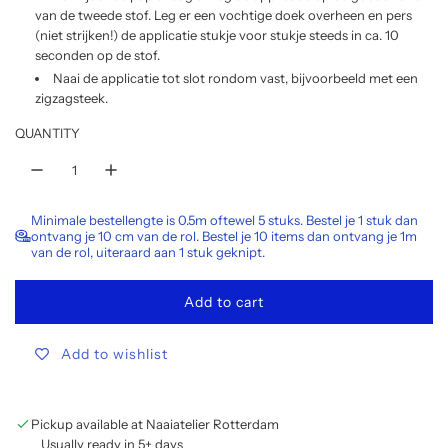
van de tweede stof. Leg er een vochtige doek overheen en pers
(niet strijken!) de applicatie stukje voor stukje steeds in ca. 10
seconden op de stof.
Naai de applicatie tot slot rondom vast, bijvoorbeeld met een
zigzagsteek.
QUANTITY
Minimale bestellengte is 0.5m oftewel 5 stuks. Bestel je 1 stuk dan
ontvang je 10 cm van de rol. Bestel je 10 items dan ontvang je 1m
van de rol, uiteraard aan 1 stuk geknipt.
Add to cart
l
o
Add to wishlist
a
d
i
n
Pickup available at Naaiatelier Rotterdam
g
Usually ready in 5+ days