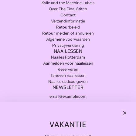
Kylie and the Machine Labels
Over The Final Stitch
Contact
Verzendinformatie
Retourbeleid
Retour melden of annuleren
Algemene voorwaarden
Privacyverklaring
NAAILESSEN
Naailes Rotterdam
Aanmelden voor naailessen
Reserveren
Tarieven naailessen
Naailes cadeau geven
NEWSLETTER
Subscribe
THE FINAL STITCH
VAKANTIE
Kwaliteitsstoffen die lang meegaan en zo duurzaam mogelijk.
Levering in NL gratis van €100 en BE vanaf €150