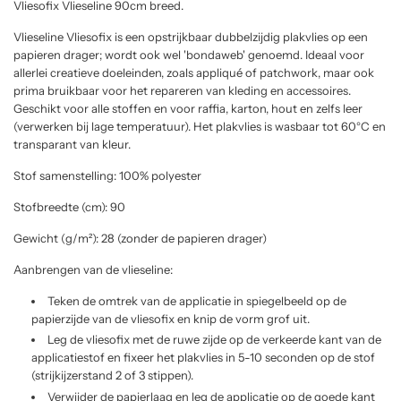
Vliesofix Vlieseline 90cm breed.
l
Vlieseline Vliesofix is een opstrijkbaar dubbelzijdig plakvlies op een
a
papieren drager; wordt ook wel 'bondaweb' genoemd. Ideaal voor
allerlei creatieve doeleinden, zoals appliqué of patchwork, maar ook
r
prima bruikbaar voor het repareren van kleding en accessoires.
p
Geschikt voor alle stoffen en voor raffia, karton, hout en zelfs leer
(verwerken bij lage temperatuur). Het plakvlies is wasbaar tot 60°C en
r
transparant van kleur.
i
Stof samenstelling: 100% polyester
c
Stofbreedte (cm): 90
e
Gewicht (g/m²): 28 (zonder de papieren drager)
Aanbrengen van de vlieseline:
Teken de omtrek van de applicatie in spiegelbeeld op de
papierzijde van de vliesofix en knip de vorm grof uit.
Leg de vliesofix met de ruwe zijde op de verkeerde kant van de
applicatiestof en fixeer het plakvlies in 5-10 seconden op de stof
(strijkijzerstand 2 of 3 stippen).
Verwijder de papierlaag en leg de applicatie op de goede kant