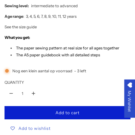
p
Sewing level:
intermediate to advanced
r
Age range
:
3, 4, 5, 6, 7, 8, 9, 10, 11, 12 years
i
See the size
guide
What you get:
c
The paper sewing pattern at real size for all ages together
e
The A5 paper guidebook with all detailed steps
Nog een klein aantal op voorraad
-
3
left
QUANTITY
My Wishlist
Add to cart
l
o
Add to wishlist
a