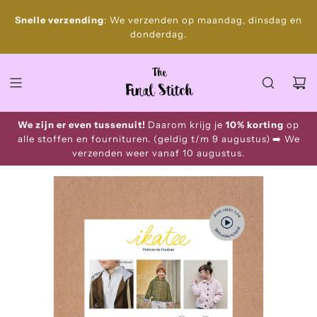
S
Gratis
Snelle verzending
: We verzenden op maandag, dinsdag en
k
donderdag.
i
p
t
o
c
o
We zijn er even tussenuit!
Daarom krijg je
10% korting
op
n
alle stoffen en fournituren. (geldig t/m 9 augustus)
➡️ We
t
verzenden weer vanaf 10 augustus.
e
n
t