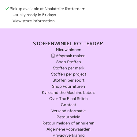
d
i
Pickup available at Naaiatelier Rotterdam
n
Usually ready in 5+ days
g
View store information
.
.
.
STOFFENWINKEL ROTTERDAM
Nieuw binnen
🗓️ Afspraak maken
Shop Stoffen
Stoffen per merk
Stoffen per project
Stoffen per soort
Shop Fournituren
Kylie and the Machine Labels
Over The Final Stitch
Contact
Verzendinformatie
Retourbeleid
Retour melden of annuleren
Algemene voorwaarden
Privacyverklaring