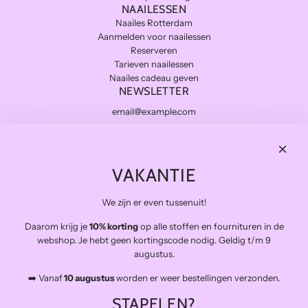
NAAILESSEN
Naailes Rotterdam
Aanmelden voor naailessen
Reserveren
Tarieven naailessen
Naailes cadeau geven
NEWSLETTER
Subscribe
THE FINAL STITCH
VAKANTIE
Kwaliteitsstoffen die lang meegaan en zo duurzaam mogelijk.
Levering in NL gratis van €100 en BE vanaf €150
We zijn er even tussenuit!
Veilig betalen
Snelle levering
Daarom krijg je
10% korting
op alle stoffen en fournituren in de
webshop. Je hebt geen kortingscode nodig. Geldig t/m 9
Op afspraak open voor atelierbezoek en het afhalen van
augustus.
bestellingen (buiten de naailessen om)
➡️ Vanaf
10 augustus
worden er weer bestellingen verzonden.
The Final Stitch bevindt zich in 'De Kroon', een verzamelgebouw voor
allerlei creatieven.
STAPELEN?