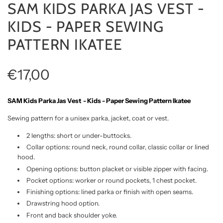
SAM KIDS PARKA JAS VEST -
KIDS - PAPER SEWING
PATTERN IKATEE
R
€17,00
e
SAM Kids Parka Jas Vest - Kids - Paper Sewing Pattern Ikatee
g
Sewing pattern for a
unisex parka, jacket, coat or vest
.
u
2 lengths: short or under-buttocks.
Collar options: round neck, round collar, classic collar or lined
hood.
l
Opening options: button placket or visible zipper with facing.
a
Pocket options: worker or round pockets, 1 chest pocket.
Finishing options: lined parka or finish with open seams.
r
Drawstring hood option.
Front and back shoulder yoke.