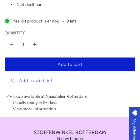
u
Niet deelbaar
l
Yes, dit product is er nog!
-
9
left
a
QUANTITY
r
p
Add to cart
r
l
o
i
Add to wishlist
a
d
c
i
Pickup available at Naaiatelier Rotterdam
n
Usually ready in 5+ days
e
g
View store information
.
My Wishlist
.
.
STOFFENWINKEL ROTTERDAM
Nieuw binnen