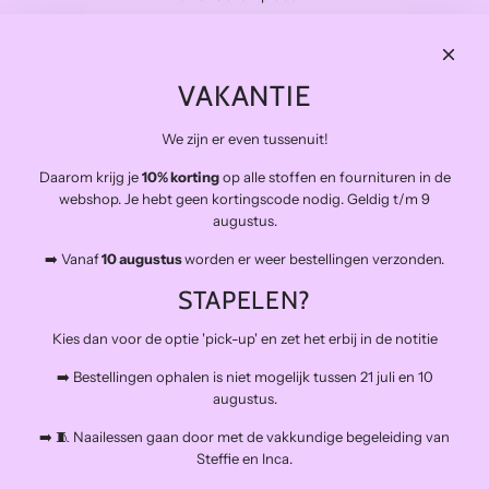
Subscribe
THE FINAL STITCH
VAKANTIE
Kwaliteitsstoffen die lang meegaan en zo duurzaam mogelijk.
Levering in NL gratis van €100 en BE vanaf €150
We zijn er even tussenuit!
Veilig betalen
Snelle levering
Daarom krijg je
10% korting
op alle stoffen en fournituren in de
webshop. Je hebt geen kortingscode nodig. Geldig t/m 9
Op afspraak open voor atelierbezoek en het afhalen van
augustus.
bestellingen (buiten de naailessen om)
➡️ Vanaf
10 augustus
worden er weer bestellingen verzonden.
The Final Stitch bevindt zich in 'De Kroon', een verzamelgebouw voor
allerlei creatieven.
STAPELEN?
Schiemond 20, 3024EE Rotterdam
Mail: info@thefinalstitch.nl
Kies dan voor de optie 'pick-up' en zet het erbij in de notitie
Open op afspraak voor shoppen en het afhalen van bestellingen
buiten de naailessen om.
➡️ Bestellingen ophalen is niet mogelijk tussen 21 juli en 10
augustus.
➡️ 🧵 Naailessen gaan door met de vakkundige begeleiding van
Steffie en Inca.