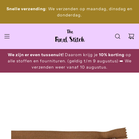
S
Gratis
Snelle verzending
: We verzenden op maandag, dinsdag en
k
donderdag.
i
p
t
o
c
o
We zijn er even tussenuit!
Daarom krijg je
10% korting
op
n
alle stoffen en fournituren. (geldig t/m 9 augustus)
➡️ We
t
verzenden weer vanaf 10 augustus.
e
n
t