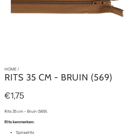
HOME
/
RITS 35 CM - BRUIN (569)
R
€1,75
e
Rits 35 cm - Bruin (569).
g
Rits kenmerken:
Spiraalrits