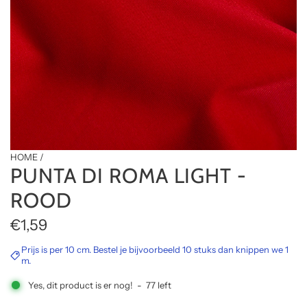
HOME
/
PUNTA DI ROMA LIGHT -
ROOD
R
€1,59
e
Prijs is per 10 cm. Bestel je bijvoorbeeld 10 stuks dan knippen we 1
m.
g
Yes, dit product is er nog!
-
77
left
u