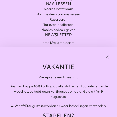
NAAILESSEN
Naailes Rotterdam
Aanmelden voor naailessen
Reserveren
Tarieven naailessen
Naailes cadeau geven
NEWSLETTER
Subscribe
THE FINAL STITCH
VAKANTIE
Kwaliteitsstoffen die lang meegaan en zo duurzaam mogelijk.
Levering in NL gratis van €100 en BE vanaf €150
We zijn er even tussenuit!
Veilig betalen
Snelle levering
Daarom krijg je
10% korting
op alle stoffen en fournituren in de
webshop. Je hebt geen kortingscode nodig. Geldig t/m 9
Op afspraak open voor atelierbezoek en het afhalen van
augustus.
bestellingen (buiten de naailessen om)
➡️ Vanaf
10 augustus
worden er weer bestellingen verzonden.
The Final Stitch bevindt zich in 'De Kroon', een verzamelgebouw voor
allerlei creatieven.
STAPELEN?