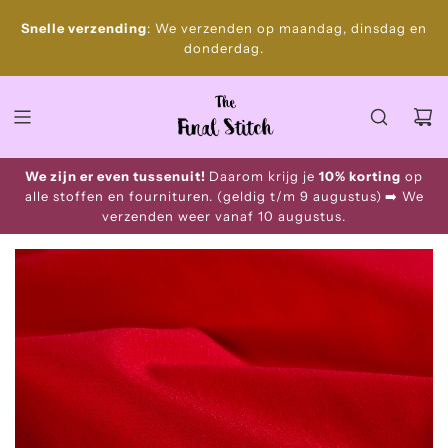
S
Gratis
Snelle verzending
: We verzenden op maandag, dinsdag en
k
donderdag.
i
p
t
o
c
o
We zijn er even tussenuit!
Daarom krijg je
10% korting
op
n
alle stoffen en fournituren. (geldig t/m 9 augustus)
➡️ We
t
verzenden weer vanaf 10 augustus.
e
n
t