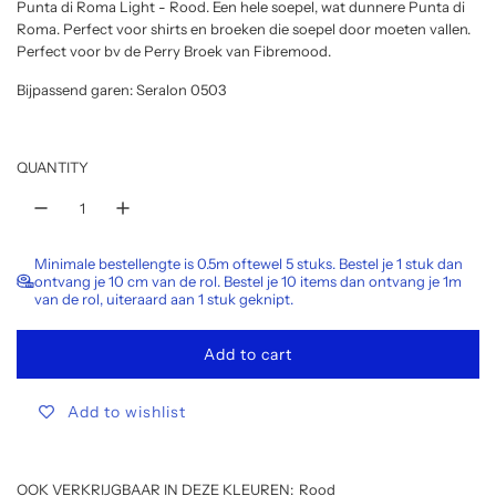
Punta di Roma Light - Rood. Een hele soepel, wat dunnere Punta di
l
Roma. Perfect voor shirts en broeken die soepel door moeten vallen.
Perfect voor bv de Perry Broek van Fibremood.
a
Bijpassend garen: Seralon 0503
r
p
QUANTITY
r
i
c
Minimale bestellengte is 0.5m oftewel 5 stuks. Bestel je 1 stuk dan
ontvang je 10 cm van de rol. Bestel je 10 items dan ontvang je 1m
e
van de rol, uiteraard aan 1 stuk geknipt.
Add to cart
l
o
Add to wishlist
a
d
i
n
OOK VERKRIJGBAAR IN DEZE KLEUREN:
Rood