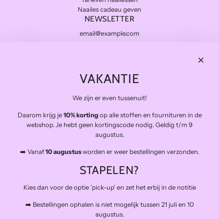
Naailes cadeau geven
NEWSLETTER
Subscribe
THE FINAL STITCH
VAKANTIE
Kwaliteitsstoffen die lang meegaan en zo duurzaam mogelijk.
Levering in NL gratis van €100 en BE vanaf €150
We zijn er even tussenuit!
Veilig betalen
Daarom krijg je
10% korting
op alle stoffen en fournituren in de
Snelle levering
webshop. Je hebt geen kortingscode nodig. Geldig t/m 9
Op afspraak open voor atelierbezoek en het afhalen van
augustus.
bestellingen (buiten de naailessen om)
➡️ Vanaf
10 augustus
worden er weer bestellingen verzonden.
The Final Stitch bevindt zich in 'De Kroon', een verzamelgebouw voor
allerlei creatieven.
STAPELEN?
Schiemond 20, 3024EE Rotterdam
Mail: info@thefinalstitch.nl
Kies dan voor de optie 'pick-up' en zet het erbij in de notitie
Open op afspraak voor shoppen en het afhalen van bestellingen
buiten de naailessen om.
➡️ Bestellingen ophalen is niet mogelijk tussen 21 juli en 10
augustus.