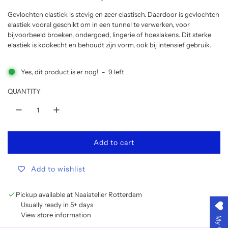
u
Gevlochten elastiek is stevig en zeer elastisch. Daardoor is gevlochten
elastiek vooral geschikt om in een tunnel te verwerken, voor
bijvoorbeeld broeken, ondergoed, lingerie of hoeslakens. Dit sterke
l
elastiek is kookecht en behoudt zijn vorm, ook bij intensief gebruik.
a
Yes, dit product is er nog!
-
9
left
r
QUANTITY
p
r
Add to cart
l
i
o
Add to wishlist
a
c
d
i
e
Pickup available at Naaiatelier Rotterdam
n
Usually ready in 5+ days
g
View store information
.