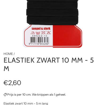
HOME
/
ELASTIEK ZWART 10 MM - 5
M
R
€2,60
e
Prijs is per 10 cm. We knippen als 1 geheel.
g
Elastiek zwart 10 mm - 5 m lang