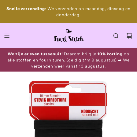
S
Gratis
Snelle verzending
: We verzenden op maandag, dinsdag en
k
donderdag.
i
p
t
o
c
o
We zijn er even tussenuit!
Daarom krijg je
10% korting
op
n
alle stoffen en fournituren. (geldig t/m 9 augustus)
➡️ We
t
verzenden weer vanaf 10 augustus.
e
n
t