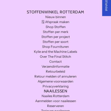
My Wishlist
.
.
STOFFENWINKEL ROTTERDAM
Nieuw binnen
🗓️ Afspraak maken
Shop Stoffen
Stoffen per merk
Stoffen per project
Stoffen per soort
Shop Fournituren
Kylie and the Machine Labels
Over The Final Stitch
Contact
Verzendinformatie
Retourbeleid
Retour melden of annuleren
Algemene voorwaarden
Privacyverklaring
NAAILESSEN
Naailes Rotterdam
Aanmelden voor naailessen
Reserveren
Tarieven naailessen