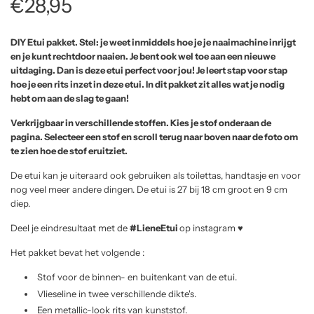
R
€28,95
e
DIY Etui pakket. Stel: je weet inmiddels hoe je je naaimachine inrijgt
en je kunt rechtdoor naaien. Je bent ook wel toe aan een nieuwe
g
uitdaging. Dan is deze etui perfect voor jou! Je leert stap voor stap
hoe je een rits inzet in deze etui. In dit pakket zit alles wat je nodig
u
hebt om aan de slag te gaan!
l
Verkrijgbaar in verschillende stoffen. Kies je stof onderaan de
pagina. Selecteer een stof en scroll terug naar boven naar de foto om
te zien hoe de stof eruitziet.
a
De etui kan je uiteraard ook gebruiken als toilettas, handtasje en voor
r
nog veel meer andere dingen. De etui is 27 bij 18 cm groot en 9 cm
diep.
p
Deel je eindresultaat met de
#LieneEtui
op instagram ♥️
r
Het pakket bevat het volgende :
i
Stof voor de binnen- en buitenkant van de etui.
Vlieseline in twee verschillende dikte's.
c
Een metallic-look rits van kunststof.