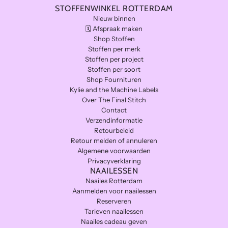
.
o
a
d
STOFFENWINKEL ROTTERDAM
l
r
Nieuw binnen
e
s
🗓️ Afspraak maken
t
Shop Stoffen
Stoffen per merk
Stoffen per project
Stoffen per soort
Shop Fournituren
Kylie and the Machine Labels
Over The Final Stitch
Contact
Verzendinformatie
Retourbeleid
Retour melden of annuleren
Algemene voorwaarden
Privacyverklaring
NAAILESSEN
Naailes Rotterdam
Aanmelden voor naailessen
Reserveren
Tarieven naailessen
Naailes cadeau geven