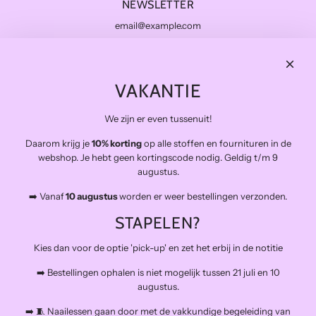
NEWSLETTER
Subscribe
THE FINAL STITCH
VAKANTIE
Kwaliteitsstoffen die lang meegaan en zo duurzaam mogelijk.
Levering in NL gratis van €100 en BE vanaf €150
We zijn er even tussenuit!
Veilig betalen
Snelle levering
Daarom krijg je
10% korting
op alle stoffen en fournituren in de
webshop. Je hebt geen kortingscode nodig. Geldig t/m 9
Op afspraak open voor atelierbezoek en het afhalen van
augustus.
bestellingen (buiten de naailessen om)
➡️ Vanaf
10 augustus
worden er weer bestellingen verzonden.
The Final Stitch bevindt zich in 'De Kroon', een verzamelgebouw voor
allerlei creatieven.
STAPELEN?
Schiemond 20, 3024EE Rotterdam
Mail: info@thefinalstitch.nl
Kies dan voor de optie 'pick-up' en zet het erbij in de notitie
Open op afspraak voor shoppen en het afhalen van bestellingen
buiten de naailessen om.
➡️ Bestellingen ophalen is niet mogelijk tussen 21 juli en 10
augustus.
➡️ 🧵 Naailessen gaan door met de vakkundige begeleiding van