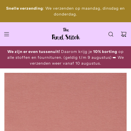
S
Gratis
Snelle verzending
: We verzenden op maandag, dinsdag en
k
donderdag.
i
p
t
o
c
o
We zijn er even tussenuit!
Daarom krijg je
10% korting
op
n
alle stoffen en fournituren. (geldig t/m 9 augustus)
➡️ We
t
verzenden weer vanaf 10 augustus.
e
n
t