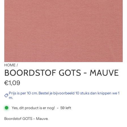
HOME
/
BOORDSTOF GOTS - MAUVE
R
€1,09
e
Prijs is per 10 cm. Bestel je bijvoorbeeld 10 stuks dan knippen we 1
m.
g
Yes, dit product is er nog!
-
59
left
u
Boordstof GOTS - Mauve.
l