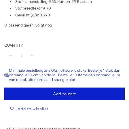
Stof samenstelling: 95% Katoen, 5% Elastaan
a
Stofbreedte (cm): 70
r
Gewicht (g/m²): 270
p
Bijpassend garen: volgt nog
r
i
QUANTITY
c
e
Minimale bestellengte is 0.5m oftewel 5 stuks. Bestel je 1 stuk dan
ontvang je 10 cm van de rol. Bestel je 10 items dan ontvang je 1m
van de rol, uiteraard aan 1 stuk geknipt.
Add to cart
l
o
Add to wishlist
a
d
i
n
Pickup available at Naaiatelier Rotterdam