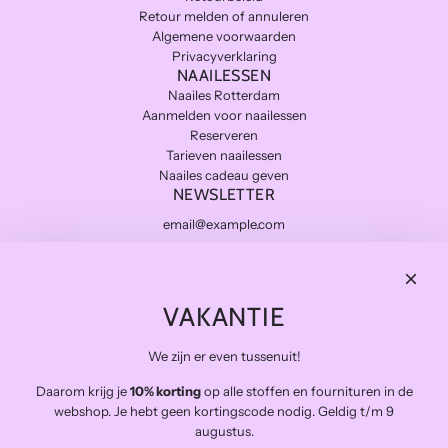
Retour melden of annuleren
Algemene voorwaarden
Privacyverklaring
NAAILESSEN
Naailes Rotterdam
Aanmelden voor naailessen
Reserveren
Tarieven naailessen
Naailes cadeau geven
NEWSLETTER
Subscribe
THE FINAL STITCH
VAKANTIE
Kwaliteitsstoffen die lang meegaan en zo duurzaam mogelijk.
Levering in NL gratis van €100 en BE vanaf €150
We zijn er even tussenuit!
Veilig betalen
Snelle levering
Daarom krijg je
10% korting
op alle stoffen en fournituren in de
webshop. Je hebt geen kortingscode nodig. Geldig t/m 9
Op afspraak open voor atelierbezoek en het afhalen van
augustus.
bestellingen (buiten de naailessen om)