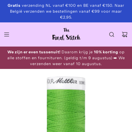
S
Gratis
verzending NL vanaf €100 en BE vanaf €150. Naar
Snelle verzending
k
België verzenden we bestellingen vanaf €99 voor maar
i
€2,95.
p
t
o
c
o
We zijn er even tussenuit!
Daarom krijg je
10% korting
op
n
alle stoffen en fournituren. (geldig t/m 9 augustus)
➡️ We
t
verzenden weer vanaf 10 augustus.
e
n
t