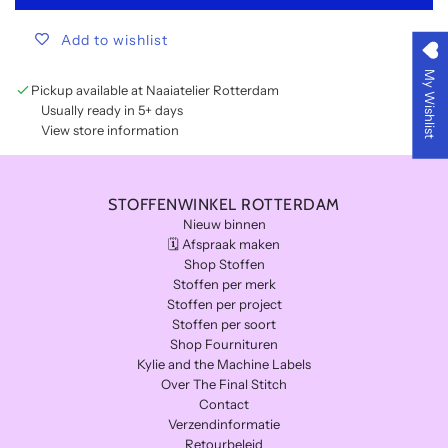
o
Add to wishlist
a
d
My Wishlist
i
Pickup available at Naaiatelier Rotterdam
n
Usually ready in 5+ days
g
View store information
.
.
.
STOFFENWINKEL ROTTERDAM
Nieuw binnen
🗓️ Afspraak maken
Shop Stoffen
Stoffen per merk
Stoffen per project
Stoffen per soort
Shop Fournituren
Kylie and the Machine Labels
Over The Final Stitch
Contact
Verzendinformatie
Retourbeleid