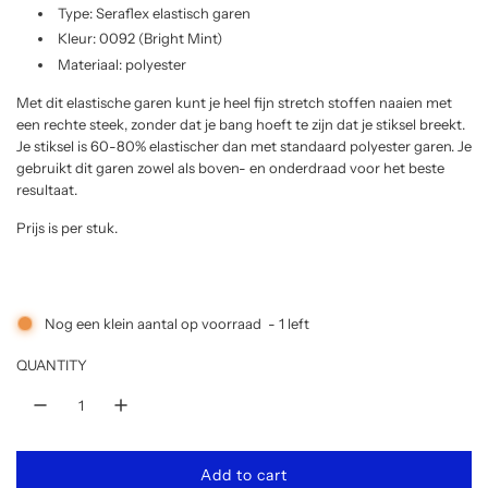
Type: Seraflex elastisch garen
u
Kleur: 0092 (Bright Mint)
Materiaal: polyester
l
Met dit elastische garen kunt je heel fijn stretch stoffen naaien met
een rechte steek, zonder dat je bang hoeft te zijn dat je stiksel breekt.
a
Je stiksel is 60-80% elastischer dan met standaard polyester garen. Je
gebruikt dit garen zowel als boven- en onderdraad voor het beste
r
resultaat.
p
Prijs is per stuk.
r
i
Nog een klein aantal op voorraad
-
1
left
QUANTITY
c
e
Add to cart
l