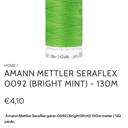
HOME
/
AMANN METTLER SERAFLEX
0092 (BRIGHT MINT) - 130M
R
€4,10
e
Amann Mettler Seraflex garen 0092 (Bright Mint)) 130m meter / 142
yards.
g