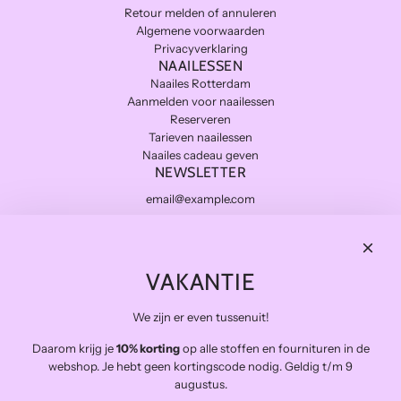
Retour melden of annuleren
Algemene voorwaarden
Privacyverklaring
NAAILESSEN
Naailes Rotterdam
Aanmelden voor naailessen
Reserveren
Tarieven naailessen
Naailes cadeau geven
NEWSLETTER
Subscribe
THE FINAL STITCH
VAKANTIE
Kwaliteitsstoffen die lang meegaan en zo duurzaam mogelijk.
Levering in NL gratis van €100 en BE vanaf €150
We zijn er even tussenuit!
Veilig betalen
Snelle levering
Daarom krijg je
10% korting
op alle stoffen en fournituren in de
webshop. Je hebt geen kortingscode nodig. Geldig t/m 9
Op afspraak open voor atelierbezoek en het afhalen van
augustus.
bestellingen (buiten de naailessen om)