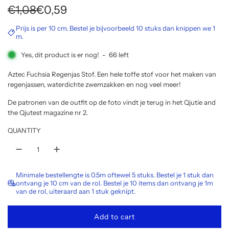
S
R
€1,08
€0,59
a
e
Prijs is per 10 cm. Bestel je bijvoorbeeld 10 stuks dan knippen we 1
m.
l
g
Yes, dit product is er nog!
-
66
left
e
u
Aztec Fuchsia Regenjas Stof. Een hele toffe stof voor het maken van
p
l
regenjassen, waterdichte zwemzakken en nog veel meer!
r
a
De patronen van de outfit op de foto vindt je terug in het
Qjutie and
the Qjutest magazine nr 2.
i
r
QUANTITY
c
p
e
r
i
Minimale bestellengte is 0.5m oftewel 5 stuks. Bestel je 1 stuk dan
ontvang je 10 cm van de rol. Bestel je 10 items dan ontvang je 1m
c
van de rol, uiteraard aan 1 stuk geknipt.
e
Add to cart
l