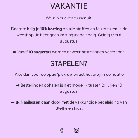
VAKANTIE
Kwaliteitsstoffen die lang meegaan en zo duurzaam mogelijk.
Levering in NL gratis van €100 en BE vanaf €150
We zijn er even tussenuit!
Veilig betalen
Daarom krijg je
10% korting
op alle stoffen en fournituren in de
Snelle levering
webshop. Je hebt geen kortingscode nodig. Geldig t/m 9
Op afspraak open voor atelierbezoek en het afhalen van
augustus.
bestellingen (buiten de naailessen om)
➡️ Vanaf
10 augustus
worden er weer bestellingen verzonden.
The Final Stitch bevindt zich in 'De Kroon', een verzamelgebouw voor
allerlei creatieven.
STAPELEN?
Schiemond 20, 3024EE Rotterdam
Mail: info@thefinalstitch.nl
Kies dan voor de optie 'pick-up' en zet het erbij in de notitie
Open op afspraak voor shoppen en het afhalen van bestellingen
buiten de naailessen om.
➡️ Bestellingen ophalen is niet mogelijk tussen 21 juli en 10
augustus.
➡️ 🧵 Naailessen gaan door met de vakkundige begeleiding van
Steffie en Inca.
© 2026, The Final Stitch