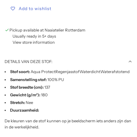
o
Add to wishlist
a
d
i
n
Pickup available at Naaiatelier Rotterdam
g
Usually ready in 5+ days
View store information
.
.
.
DETAILS VAN DEZE STOF:
Stof soort:
Aqua ProtectRegenjasstofWaterdichtWaterafstotend
Samenstelling stof:
100% PU
Stof breedte (cm):
137
Gewicht (g/m²):
180
Stretch:
Nee
Duurzaamheid:
De kleuren van de stof kunnen op je beeldscherm iets anders zijn dan
in de werkelijkheid.