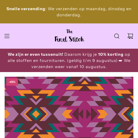
S
Gratis
Snelle verzending
: We verzenden op maandag, dinsdag en
k
donderdag.
i
p
t
o
c
o
We zijn er even tussenuit!
Daarom krijg je
10% korting
op
n
alle stoffen en fournituren. (geldig t/m 9 augustus)
➡️ We
t
verzenden weer vanaf 10 augustus.
e
n
-45%
t