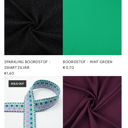
SPARKLING BOORDSTOF -
BOORDSTOF - MINT GROEN
ZWART ZILVER
€0,70
€1,60
SOLD OUT