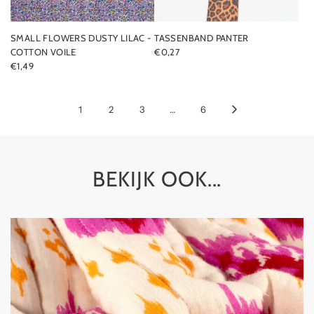
SMALL FLOWERS DUSTY LILAC -
TASSENBAND PANTER
COTTON VOILE
€0,27
€1,49
1
2
3
…
6
BEKIJK OOK...