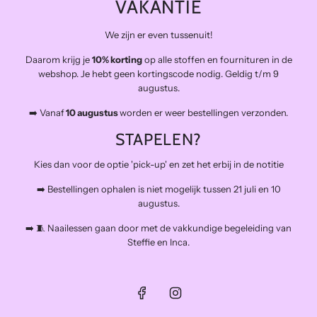
VAKANTIE
Kwaliteitsstoffen die lang meegaan en zo duurzaam mogelijk.
Levering in NL gratis van €100 en BE vanaf €150
We zijn er even tussenuit!
Veilig betalen
Daarom krijg je
10% korting
op alle stoffen en fournituren in de
Snelle levering
webshop. Je hebt geen kortingscode nodig. Geldig t/m 9
Op afspraak open voor atelierbezoek en het afhalen van
augustus.
bestellingen (buiten de naailessen om)
➡️ Vanaf
10 augustus
worden er weer bestellingen verzonden.
The Final Stitch bevindt zich in 'De Kroon', een verzamelgebouw voor
allerlei creatieven.
STAPELEN?
Schiemond 20, 3024EE Rotterdam
Mail: info@thefinalstitch.nl
Kies dan voor de optie 'pick-up' en zet het erbij in de notitie
Open op afspraak voor shoppen en het afhalen van bestellingen
buiten de naailessen om.
➡️ Bestellingen ophalen is niet mogelijk tussen 21 juli en 10
augustus.
➡️ 🧵 Naailessen gaan door met de vakkundige begeleiding van
Steffie en Inca.
© 2026, The Final Stitch
Powered by Shopify