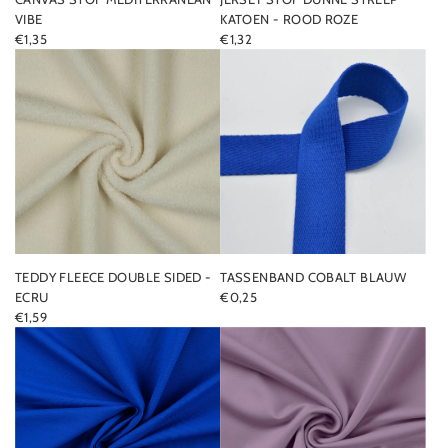
VIBE
KATOEN - ROOD ROZE
€1,35
€1,32
TEDDY FLEECE DOUBLE SIDED -
TASSENBAND COBALT BLAUW
ECRU
€0,25
€1,59