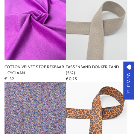
COTTON VELVET STOF REKBAAR
TASSENBAND DONKER ZAND
- CYCLAAM
(562)
My Wishlist
€1,32
€0,25