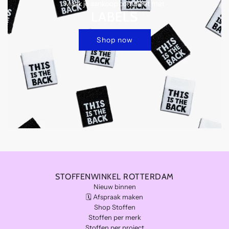
Maak je aankoop compleet met
LABELS
Shop now
STOFFENWINKEL ROTTERDAM
Nieuw binnen
🗓️ Afspraak maken
Shop Stoffen
Stoffen per merk
Stoffen per project