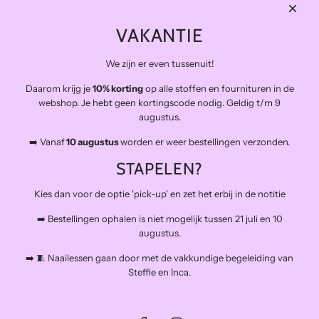
THE FINAL STITCH
VAKANTIE
Kwaliteitsstoffen die lang meegaan en zo duurzaam mogelijk.
Levering in NL gratis van €100 en BE vanaf €150
We zijn er even tussenuit!
Veilig betalen
Daarom krijg je
10% korting
op alle stoffen en fournituren in de
Snelle levering
webshop. Je hebt geen kortingscode nodig. Geldig t/m 9
Op afspraak open voor atelierbezoek en het afhalen van
augustus.
bestellingen (buiten de naailessen om)
➡️ Vanaf
10 augustus
worden er weer bestellingen verzonden.
The Final Stitch bevindt zich in 'De Kroon', een verzamelgebouw voor
allerlei creatieven.
STAPELEN?
Schiemond 20, 3024EE Rotterdam
Mail: info@thefinalstitch.nl
Kies dan voor de optie 'pick-up' en zet het erbij in de notitie
Open op afspraak voor shoppen en het afhalen van bestellingen
buiten de naailessen om.
➡️ Bestellingen ophalen is niet mogelijk tussen 21 juli en 10
augustus.
➡️ 🧵 Naailessen gaan door met de vakkundige begeleiding van
Steffie en Inca.