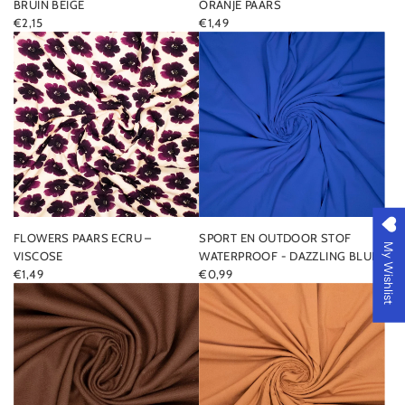
BRUIN BEIGE
ORANJE PAARS
€2,15
€1,49
FLOWERS PAARS ECRU –
SPORT EN OUTDOOR STOF
My Wishlist
VISCOSE
WATERPROOF - DAZZLING BLUE
€1,49
€0,99