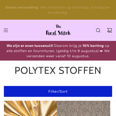
S
Gratis
verzending NL vanaf €100 en BE vanaf €150. Naar
Snelle verzending
k
België verzenden we bestellingen vanaf €99 voor maar
i
€2,95.
p
t
o
c
o
We zijn er even tussenuit!
Daarom krijg je
10% korting
op
n
alle stoffen en fournituren. (geldig t/m 9 augustus)
➡️ We
t
verzenden weer vanaf 10 augustus.
e
n
POLYTEX STOFFEN
t
Filter/Sort