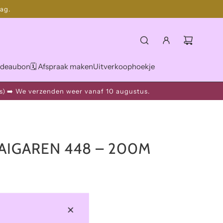
ag.
deaubon
🗓️ Afspraak maken
Uitverkoophoekje
s)
➡️ We verzenden weer vanaf 10 augustus.
IGAREN 448 – 200M