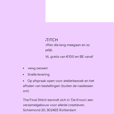
g
.
.
.
THE FINAL STITCH
Kwaliteitsstoffen die lang meegaan en zo
duurzaam mogelijk.
Levering in NL gratis van €100 en BE vanaf
€150
Veilig betalen
Snelle levering
Op afspraak open voor atelierbezoek en het
afhalen van bestellingen (buiten de naailessen
om)
The Final Stitch bevindt zich in 'De Kroon', een
verzamelgebouw voor allerlei creatieven.
Schiemond 20, 3024EE Rotterdam