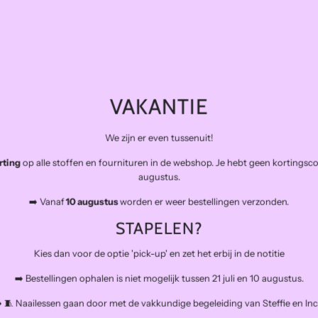
Materiaal: polyester
u
Gütermann allesnaaigaren kan universeel worden gebrui
en slijtvast. Het is gemaakt van 100% polyester, wasba
l
naaigaren is geschikt om met de hand en met de naaim
a
Prijs is per stuk
VAKANTIE
r
Nog een klein aantal op voorraad
-
1
left
We zijn er even tussenuit!
p
QUANTITY
rting
op alle stoffen en fournituren in de webshop. Je hebt geen kortingsc
augustus.
r
➡️ Vanaf
10 augustus
worden er weer bestellingen verzonden.
i
STAPELEN?
A
c
Kies dan voor de optie 'pick-up' en zet het erbij in de notitie
Add to wishlist
e
➡️ Bestellingen ophalen is niet mogelijk tussen 21 juli en 10 augustus.
Pickup available at Naaiatelier Rotterdam
️ 🧵 Naailessen gaan door met de vakkundige begeleiding van Steffie en Inc
Usually ready in 5+ days