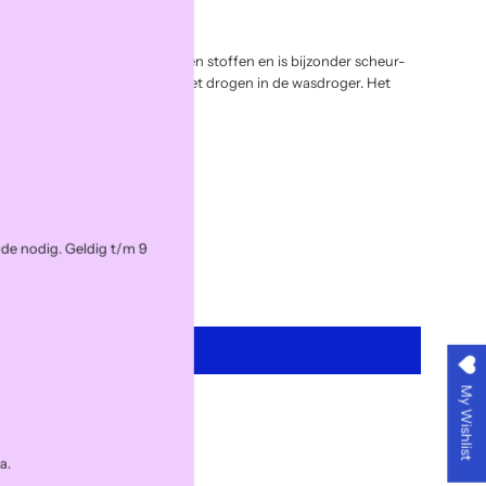
kt voor alle naden en soorten stoffen en is bijzonder scheur-
ar tot 95°C en geschikt voor het drogen in de wasdroger. Het
achine te naaien.
ode nodig. Geldig t/m 9
dd to cart
l
o
My Wishlist
a
d
i
a.
n