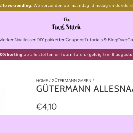
elle verzending
: We verzenden op maandag, dinsdag en donderd
Merken
Naailessen
DIY pakketten
Coupons
Tutorials & Blog
Over
Ca
10% korting
op alle stoffen en fournituren. (geldig t/m 9 augustu
HOME
/
GÜTERMANN GAREN
/
GÜTERMANN ALLESNAA
R
€4,10
e
Gütermann allesnaaigaren 448 – 200m
g
Kleur: 448