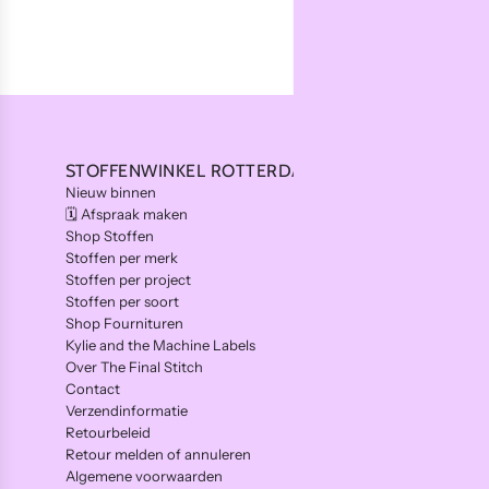
STOFFENWINKEL ROTTERDAM
NAAILESS
Nieuw binnen
Naailes Rott
🗓️ Afspraak maken
Aanmelden vo
Shop Stoffen
Reserveren
Stoffen per merk
Tarieven naai
Stoffen per project
Naailes cade
Stoffen per soort
Shop Fournituren
Kylie and the Machine Labels
Over The Final Stitch
Contact
Verzendinformatie
Retourbeleid
Retour melden of annuleren
Algemene voorwaarden