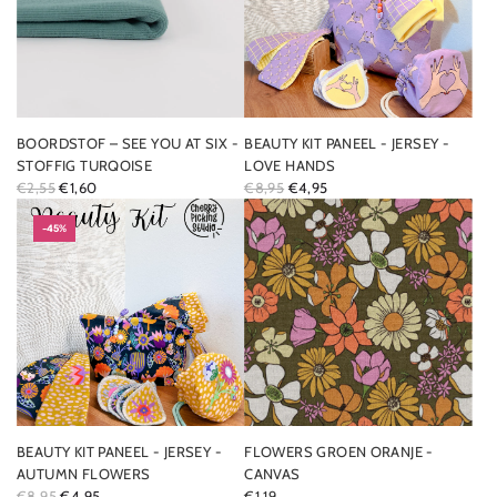
R
P
R
I
C
E
BOORDSTOF – SEE YOU AT SIX -
BEAUTY KIT PANEEL - JERSEY -
STOFFIG TURQOISE
LOVE HANDS
R
R
€2,55
€1,60
€8,95
€4,95
E
E
G
-45%
G
U
U
L
L
A
A
R
R
P
P
R
R
I
I
C
C
E
E
BEAUTY KIT PANEEL - JERSEY -
FLOWERS GROEN ORANJE -
AUTUMN FLOWERS
CANVAS
R
€8,95
€4,95
€1,19