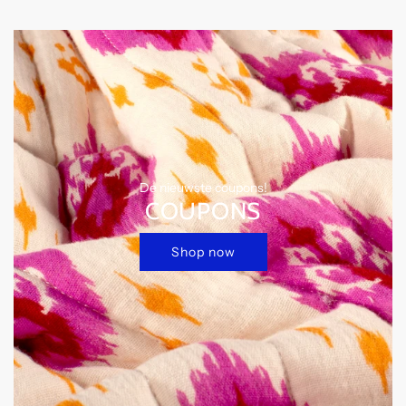
C
E
De nieuwste coupons!
COUPONS
Shop now