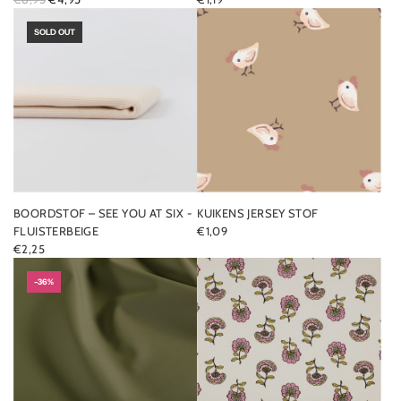
E
G
SOLD OUT
U
L
A
R
P
R
I
C
E
BOORDSTOF – SEE YOU AT SIX -
KUIKENS JERSEY STOF
FLUISTERBEIGE
€1,09
€2,25
-36%