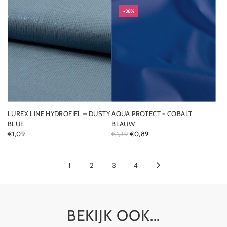
-36%
LUREX LINE HYDROFIEL – DUSTY
AQUA PROTECT - COBALT
BLUE
BLAUW
R
€1,09
€1,39
€0,89
E
G
U
1
2
3
4
L
A
R
P
BEKIJK OOK...
R
I