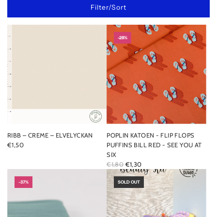
Filter/Sort
-28%
RIBB – CREME – ELVELYCKAN
POPLIN KATOEN - FLIP FLOPS
€1,50
PUFFINS BILL RED - SEE YOU AT
SIX
R
€1,80
€1,30
E
-37%
G
SOLD OUT
U
L
A