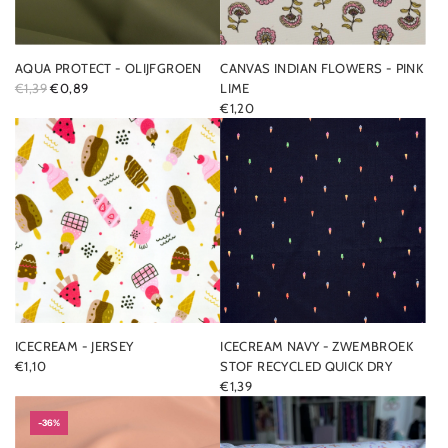
AQUA PROTECT - OLIJFGROEN
CANVAS INDIAN FLOWERS - PINK
R
€1,39
€0,89
LIME
E
€1,20
G
U
L
A
R
P
R
I
C
E
ICECREAM - JERSEY
ICECREAM NAVY - ZWEMBROEK
€1,10
STOF RECYCLED QUICK DRY
€1,39
-36%