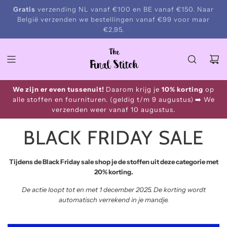
S
Gratis
verzending NL vanaf €100 en BE vanaf €150. Naar
Snelle verzending
k
België verzenden we bestellingen vanaf €99 voor maar
i
€2,95.
p
t
o
c
o
We zijn er even tussenuit!
Daarom krijg je
10% korting
op
n
alle stoffen en fournituren. (geldig t/m 9 augustus)
➡️ We
t
verzenden weer vanaf 10 augustus.
e
n
BLACK FRIDAY SALE
t
Tijdens de Black Friday sale shop je de stoffen uit deze categorie met
20% korting.
De actie loopt tot en met 1 december 2025. De korting wordt
automatisch verrekend in je mandje.