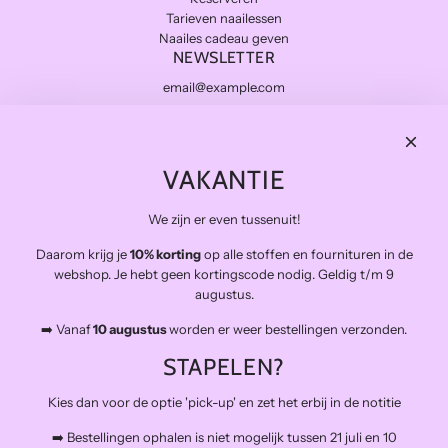
Tarieven naailessen
Naailes cadeau geven
NEWSLETTER
Subscribe
THE FINAL STITCH
VAKANTIE
Kwaliteitsstoffen die lang meegaan en zo duurzaam mogelijk.
Levering in NL gratis van €100 en BE vanaf €150
We zijn er even tussenuit!
Veilig betalen
Daarom krijg je
10% korting
op alle stoffen en fournituren in de
Snelle levering
webshop. Je hebt geen kortingscode nodig. Geldig t/m 9
Op afspraak open voor atelierbezoek en het afhalen van
augustus.
bestellingen (buiten de naailessen om)
➡️ Vanaf
10 augustus
worden er weer bestellingen verzonden.
The Final Stitch bevindt zich in 'De Kroon', een verzamelgebouw voor
allerlei creatieven.
STAPELEN?
Schiemond 20, 3024EE Rotterdam
Mail: info@thefinalstitch.nl
Kies dan voor de optie 'pick-up' en zet het erbij in de notitie
Open op afspraak voor shoppen en het afhalen van bestellingen
buiten de naailessen om.
➡️ Bestellingen ophalen is niet mogelijk tussen 21 juli en 10