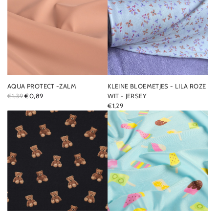
AQUA PROTECT -ZALM
KLEINE BLOEMETJES - LILA ROZE
R
€1,39
€0,89
WIT - JERSEY
E
€1,29
G
U
L
A
R
P
R
I
C
E