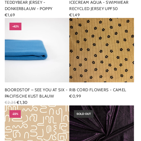
TEDDYBEAR JERSEY -
ICECREAM AQUA - SWIMWEAR
DONKERBLAUW - POPPY
RECYCLED JERSEY UPF50
€1,69
€1,49
-42%
BOORDSTOF – SEE YOU AT SIX -
RIB CORD FLOWERS - CAMEL
PACIFISCHE KUST BLAUW
€0,99
R
€2,25
€1,30
E
G
-22%
SOLD OUT
U
L
A
R