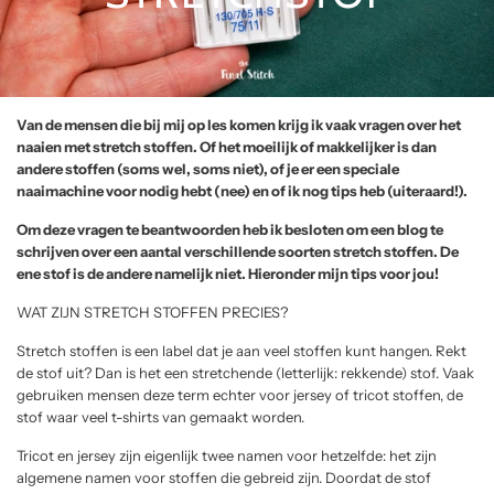
Van de mensen die bij mij op les komen krijg ik vaak vragen over het
naaien met stretch stoffen. Of het moeilijk of makkelijker is dan
andere stoffen (soms wel, soms niet), of je er een speciale
naaimachine voor nodig hebt (nee) en of ik nog tips heb (uiteraard!).
Om deze vragen te beantwoorden heb ik besloten om een blog te
schrijven over een aantal verschillende soorten stretch stoffen. De
ene stof is de andere namelijk niet. Hieronder mijn tips voor jou!
WAT ZIJN STRETCH STOFFEN PRECIES?
Stretch stoffen is een label dat je aan veel stoffen kunt hangen. Rekt
de stof uit? Dan is het een stretchende (letterlijk: rekkende) stof. Vaak
gebruiken mensen deze term echter voor jersey of tricot stoffen, de
stof waar veel t-shirts van gemaakt worden.
Tricot en jersey zijn eigenlijk twee namen voor hetzelfde: het zijn
algemene namen voor stoffen die gebreid zijn. Doordat de stof