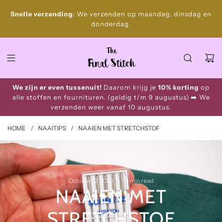
S
Gratis
Snelle verzending
: We verzenden op maandag, dinsdag en
k
donderdag.
i
p
t
o
c
o
We zijn er even tussenuit!
Daarom krijg je
10% korting
op
n
alle stoffen en fournituren. (geldig t/m 9 augustus)
➡️ We
t
verzenden weer vanaf 10 augustus.
e
n
HOME
/
NAAITIPS
/
NAAIEN MET STRETCHSTOF
t
October 17, 2023
5 min read
NAAIEN MET
STRETCHSTOF