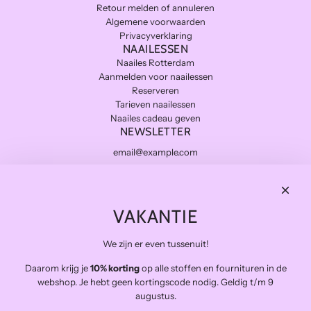
Retour melden of annuleren
Algemene voorwaarden
Privacyverklaring
NAAILESSEN
Naailes Rotterdam
Aanmelden voor naailessen
Reserveren
Tarieven naailessen
Naailes cadeau geven
NEWSLETTER
Subscribe
THE FINAL STITCH
VAKANTIE
Kwaliteitsstoffen die lang meegaan en zo duurzaam mogelijk.
Levering in NL gratis van €100 en BE vanaf €150
We zijn er even tussenuit!
Veilig betalen
Daarom krijg je
10% korting
Snelle levering
op alle stoffen en fournituren in de
webshop. Je hebt geen kortingscode nodig. Geldig t/m 9
Op afspraak open voor atelierbezoek en het afhalen van
augustus.
bestellingen (buiten de naailessen om)